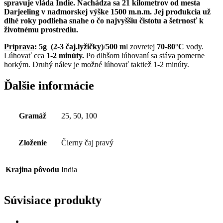
spravuje vláda Indie. Nachádza sa 21 kilometrov od mesta
Darjeeling v nadmorskej výške 1500 m.n.m. Jej produkcia už
dlhé roky podlieha snahe o čo najvyššiu čistotu a šetrnosť k
životnému prostrediu.
Príprava
: 5g
(2-3 čaj.lyžičky)
/
500 m
l zovretej
70-80°C
vody.
Lúhovať cca
1-2 minúty.
Po dlhšom lúhovaní sa stáva pomerne
horkým. Druhý nálev je možné lúhovať taktiež 1-2 minúty.
Ďalšie informácie
Gramáž
25, 50, 100
Zloženie
Čierny čaj pravý
Krajina pôvodu
India
Súvisiace produkty