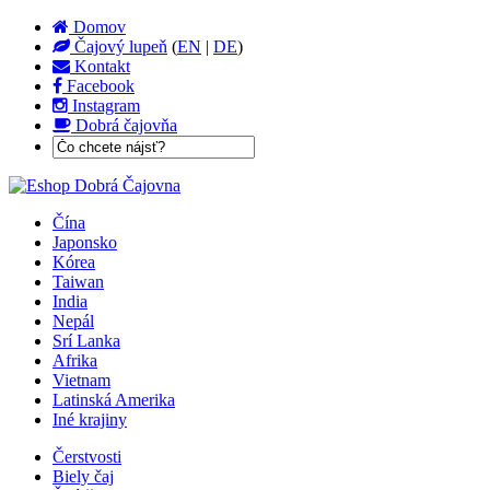
Domov
Čajový lupeň
(
EN
|
DE
)
Kontakt
Facebook
Instagram
Dobrá čajovňa
Čína
Japonsko
Kórea
Taiwan
India
Nepál
Srí Lanka
Afrika
Vietnam
Latinská Amerika
Iné krajiny
Čerstvosti
Biely čaj