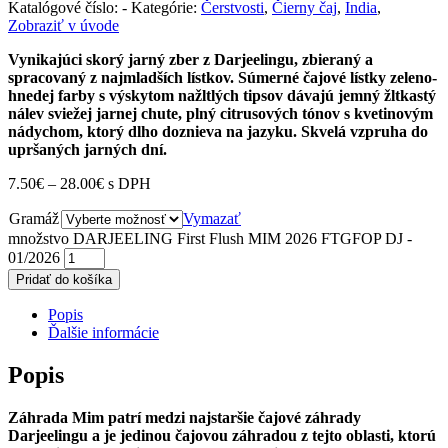
Katalógové číslo:
-
Kategórie:
Čerstvosti
,
Čierny čaj
,
India
,
Zobraziť v úvode
Vynikajúci skorý jarný zber z Darjeelingu, zbieraný a
spracovaný z najmladších lístkov. Súmerné čajové lístky zeleno-
hnedej farby s výskytom nažltlých tipsov dávajú jemný žltkastý
nálev sviežej jarnej chute, plný citrusových tónov s kvetinovým
nádychom, ktorý dlho doznieva na jazyku. Skvelá vzpruha do
upršaných jarných dní.
7.50
€
–
28.00
€
s DPH
Gramáž
Vymazať
množstvo DARJEELING First Flush MIM 2026 FTGFOP DJ -
01/2026
Pridať do košíka
Popis
Ďalšie informácie
Popis
Záhrada Mim patrí medzi najstaršie čajové záhrady
Darjeelingu a je jedinou čajovou záhradou z tejto oblasti, ktorú