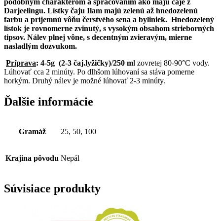
podobným charakterom a spracovaním ako majú čaje z
Darjeelingu. Lístky čaju Ilam majú zelenú až hnedozelenú
farbu a príjemnú vôňu čerstvého sena a byliniek. Hnedozelený
lístok je rovnomerne zvinutý, s vysokým obsahom strieborných
tipsov. Nálev plnej vône, s decentným zvieravým, mierne
nasladlým dozvukom.
Príprava
: 4-5g
(2-3 čaj.lyžičky)
/
250 m
l zovretej 80-90°C vody.
Lúhovať cca 2 minúty. Po dlhšom lúhovaní sa stáva pomerne
horkým. Druhý nálev je možné lúhovať 2-3 minúty.
Ďalšie informácie
Gramáž
25, 50, 100
Krajina pôvodu
Nepál
Súvisiace produkty