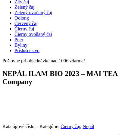
Žltý čaj
Zelený čaj
Zelený ovoňaný čaj
Oolong
Červený čaj
Čierny čaj
Čierny ovoňaný čaj
Puer
Byliny
Príslušenstvo
Poštovné pri objednávke nad 100€ zdarma!
NEPÁL ILAM BIO 2023 – MAI TEA
Company
Katalógové číslo:
-
Kategórie:
Čierny čaj
,
Nepál