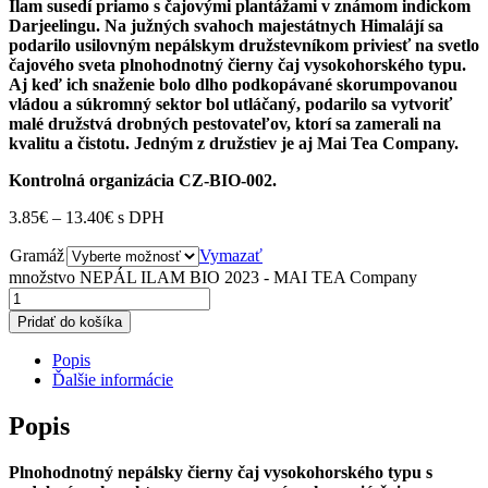
Ilam susedí priamo s čajovými plantážami v známom indickom
Darjeelingu. Na južných svahoch majestátnych Himalájí sa
podarilo usilovným nepálskym družstevníkom priviesť na svetlo
čajového sveta plnohodnotný čierny čaj vysokohorského typu.
Aj keď ich snaženie bolo dlho podkopávané skorumpovanou
vládou a súkromný sektor bol utláčaný, podarilo sa vytvoriť
malé družstvá drobných pestovateľov, ktorí sa zamerali na
kvalitu a čistotu. Jedným z družstiev je aj Mai Tea Company.
Kontrolná organizácia CZ-BIO-002.
3.85
€
–
13.40
€
s DPH
Gramáž
Vymazať
množstvo NEPÁL ILAM BIO 2023 - MAI TEA Company
Pridať do košíka
Popis
Ďalšie informácie
Popis
Plnohodnotný nepálsky čierny čaj vysokohorského typu s