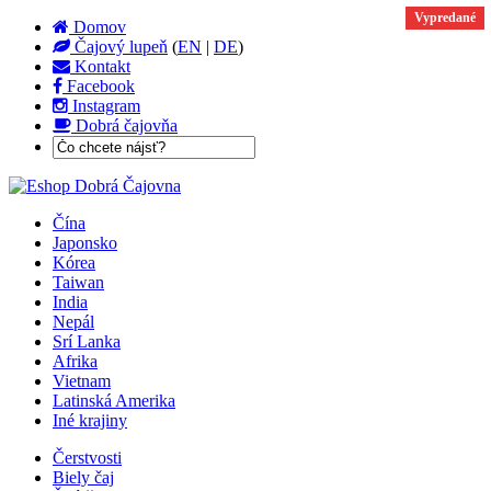
Vypredané
Domov
Čajový lupeň
(
EN
|
DE
)
Kontakt
Facebook
Instagram
Dobrá čajovňa
Čína
Japonsko
Kórea
Taiwan
India
Nepál
Srí Lanka
Afrika
Vietnam
Latinská Amerika
Iné krajiny
Čerstvosti
Biely čaj