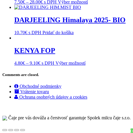
7.50
€
–
28.00
€
s DPH
Výber možností
DARJEELING Himalaya 2025- BIO
10.70
€
s DPH
Pridať do košíka
KENYA FOP
4.80
€
–
9.10
€
s DPH
Výber možností
Comments are closed.
Obchodné podmienky
Vrátenie tovaru
Ochrana osobných údajov a cookies
Čaje pre vás dováža a čerstvosť garantuje Spolek milcu čaje s.r.o.
0