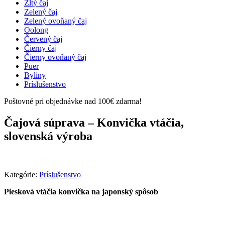
Žltý čaj
Zelený čaj
Zelený ovoňaný čaj
Oolong
Červený čaj
Čierny čaj
Čierny ovoňaný čaj
Puer
Byliny
Príslušenstvo
Poštovné pri objednávke nad 100€ zdarma!
Čajová súprava – Konvička vtáčia,
slovenská výroba
Kategórie:
Príslušenstvo
Piesková vtáčia konvička na japonský spôsob