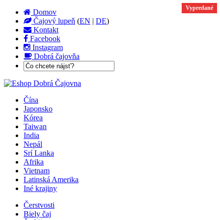
Vypredané
Vypredané
Domov
Čajový lupeň
(
EN
|
DE
)
Kontakt
Facebook
Instagram
Dobrá čajovňa
Čína
Japonsko
Kórea
Taiwan
India
Nepál
Srí Lanka
Afrika
Vietnam
Latinská Amerika
Iné krajiny
Čerstvosti
Biely čaj