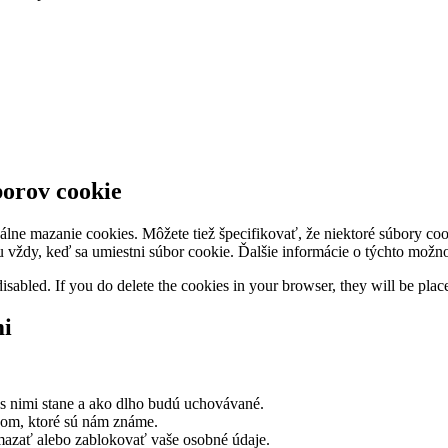
borov cookie
álne mazanie cookies. Môžete tiež špecifikovať, že niektoré súbory c
ávu vždy, keď sa umiestni súbor cookie. Ďalšie informácie o týchto mož
disabled. If you do delete the cookies in your browser, they will be pla
mi
 s nimi stane a ako dlho budú uchovávané.
jom, ktoré sú nám známe.
mazať alebo zablokovať vaše osobné údaje.