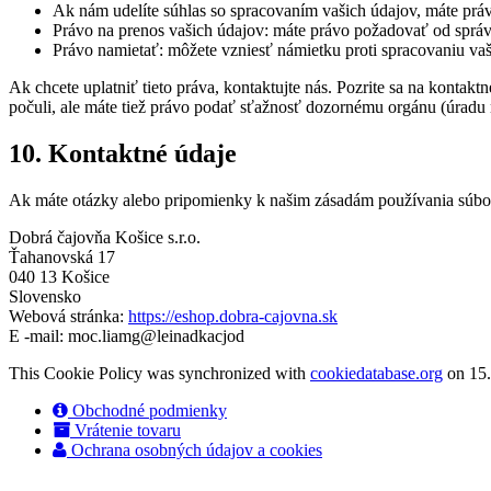
Ak nám udelíte súhlas so spracovaním vašich údajov, máte prá
Právo na prenos vašich údajov: máte právo požadovať od správ
Právo namietať: môžete vzniesť námietku proti spracovaniu va
Ak chcete uplatniť tieto práva, kontaktujte nás. Pozrite sa na kontak
počuli, ale máte tiež právo podať sťažnosť dozornému orgánu (úradu
10. Kontaktné údaje
Ak máte otázky alebo pripomienky k našim zásadám používania súbor
Dobrá čajovňa Košice s.r.o.
Ťahanovská 17
040 13 Košice
Slovensko
Webová stránka:
https://eshop.dobra-cajovna.sk
E -mail:
moc.liamg@leinadkacjod
This Cookie Policy was synchronized with
cookiedatabase.org
on 15.
Obchodné podmienky
Vrátenie tovaru
Ochrana osobných údajov a cookies