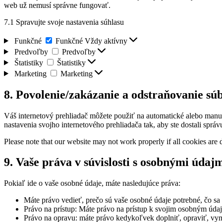
web už nemusí správne fungovať.
7.1 Spravujte svoje nastavenia súhlasu
Funkčné
Funkčné
Vždy aktívny
Predvoľby
Predvoľby
Štatistiky
Štatistiky
Marketing
Marketing
8. Povolenie/zakázanie a odstraňovanie sú
Váš internetový prehliadač môžete použiť na automatické alebo manu
nastavenia svojho internetového prehliadača tak, aby ste dostali spr
Please note that our website may not work properly if all cookies are 
9. Vaše práva v súvislosti s osobnými údaj
Pokiaľ ide o vaše osobné údaje, máte nasledujúce práva:
Máte právo vedieť, prečo sú vaše osobné údaje potrebné, čo sa
Právo na prístup: Máte právo na prístup k svojim osobným úda
Právo na opravu: máte právo kedykoľvek doplniť, opraviť, vy