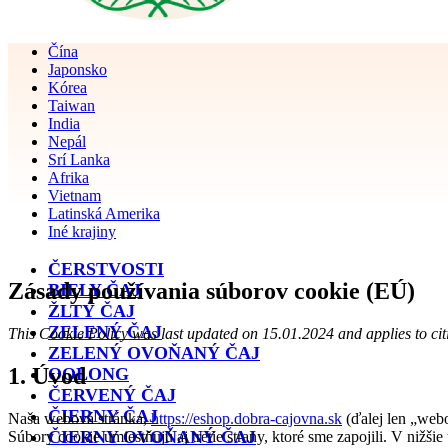
Čína
Japonsko
Kórea
Taiwan
India
Nepál
Srí Lanka
Afrika
Vietnam
Latinská Amerika
Iné krajiny
ČERSTVOSTI
Zásady používania súborov cookie (EÚ)
BIELY ČAJ
ŽLTÝ ČAJ
ZELENÝ ČAJ
This Cookie Policy was last updated on 15.01.2024 and applies to ci
ZELENÝ OVOŇANÝ ČAJ
1. Úvod
OOLONG
ČERVENÝ ČAJ
ČIERNY ČAJ
Naša webová stránka,
https://eshop.dobra-cajovna.sk
(ďalej len „webo
ČIERNY OVOŇANÝ ČAJ
Súbory cookie umiestňujú aj tretie strany, ktoré sme zapojili. V ni