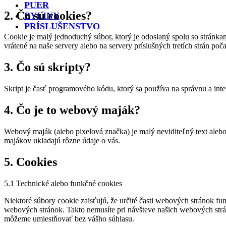
PUER
2. Čo sú cookies?
BYLINY
PRÍSLUŠENSTVO
Cookie je malý jednoduchý súbor, ktorý je odoslaný spolu so stránk
vrátené na naše servery alebo na servery príslušných tretích strán poč
3. Čo sú skripty?
Skript je časť programového kódu, ktorý sa používa na správnu a int
4. Čo je to webový maják?
Webový maják (alebo pixelová značka) je malý neviditeľný text ale
majákov ukladajú rôzne údaje o vás.
5. Cookies
5.1 Technické alebo funkčné cookies
Niektoré súbory cookie zaisťujú, že určité časti webových stránok 
webových stránok. Takto nemusíte pri návšteve našich webových str
môžeme umiestňovať bez vášho súhlasu.