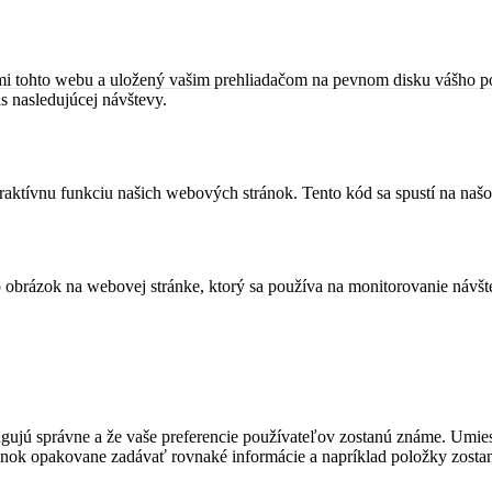
ami tohto webu a uložený vašim prehliadačom na pevnom disku vášho po
as nasledujúcej návštevy.
eraktívnu funkciu našich webových stránok. Tento kód sa spustí na našo
bo obrázok na webovej stránke, ktorý sa používa na monitorovanie ná
fungujú správne a že vaše preferencie používateľov zostanú známe. U
ánok opakovane zadávať rovnaké informácie a napríklad položky zosta