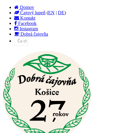
Domov
Čajový lupeň
(
EN
|
DE
)
Kontakt
Facebook
Instagram
Dobrá čajovňa