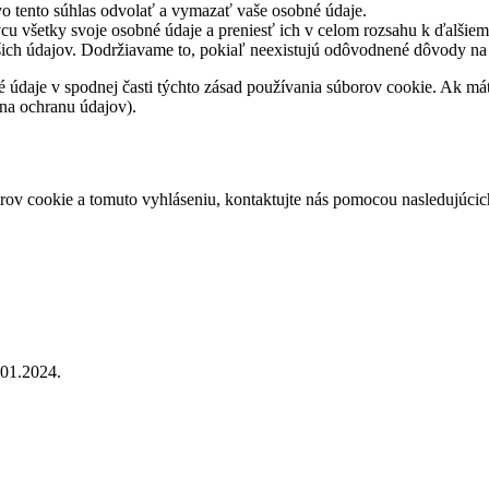
vo tento súhlas odvolať a vymazať vaše osobné údaje.
cu všetky svoje osobné údaje a preniesť ich v celom rozsahu k ďalšie
šich údajov. Dodržiavame to, pokiaľ neexistujú odôvodnené dôvody na
tné údaje v spodnej časti týchto zásad používania súborov cookie. Ak m
 na ochranu údajov).
ov cookie a tomuto vyhláseniu, kontaktujte nás pomocou nasledujúcic
01.2024.