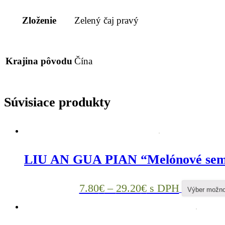
Zloženie
Zelený čaj pravý
Krajina pôvodu
Čína
Súvisiace produkty
LIU AN GUA PIAN “Melónové sem
7.80
€
–
29.20
€
s DPH
Výber možno