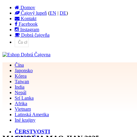
Domov
Čajový lupeň
(
EN
|
DE
)
Kontakt
Facebook
Instagram
Dobrá čajovňa
Čína
Japonsko
Kórea
Taiwan
India
Nepál
Srí Lanka
Afrika
Vietnam
Latinská Amerika
Iné krajiny
ČERSTVOSTI