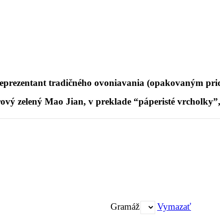
ezentant tradičného ovoniavania (opakovaným pridá
vý zelený Mao Jian, v preklade “páperisté vrcholky”,
Gramáž
Vymazať