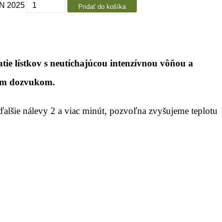
N 2025
Pridať do košíka
ie lístkov s neutíchajúcou intenzívnou vôňou a
cim dozvukom.
ďalšie nálevy 2 a viac minút, pozvoľna zvyšujeme teplotu