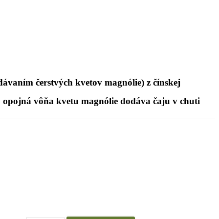
vaním čerstvých kvetov magnólie) z čínskej
 opojná vôňa kvetu magnólie dodáva čaju v chuti