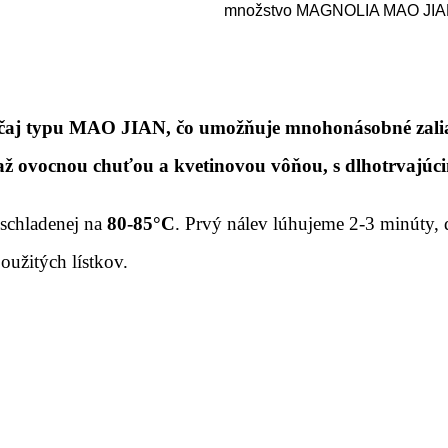
množstvo MAGNOLIA MAO JIA
ý čaj typu MAO JIAN, čo umožňuje mnohonásobné zaliat
, až ovocnou chuťou a kvetinovou vôňou, s dlhotrvajú
 schladenej na
80-85°C
. Prvý nálev lúhujeme 2-3 minúty, 
užitých lístkov.