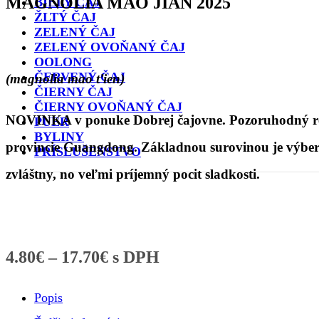
MAGNOLIA MAO JIAN 2025
BIELY ČAJ
ŽLTÝ ČAJ
ZELENÝ ČAJ
ZELENÝ OVOŇANÝ ČAJ
OOLONG
ČERVENÝ ČAJ
(magnolia mao ťien)
ČIERNY ČAJ
ČIERNY OVOŇANÝ ČAJ
NOVINKA v ponuke Dobrej čajovne. Pozoruhodný repr
PUER
BYLINY
provincie Guangdong. Základnou surovinou je výbero
PRÍSLUŠENSTVO
zvláštny, no veľmi príjemný pocit sladkosti.
4.80
€
–
17.70
€
s DPH
Popis