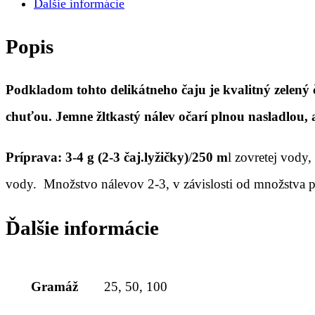
Ďalšie informácie
Popis
Podkladom tohto delikátneho čaju je kvalitný zelen
chuťou. Jemne žltkastý nálev očarí plnou nasladlou
Príprava: 3-4 g (2-3 čaj.lyžičky)
/
250 m
l zovretej vody,
vody. Množstvo nálevov 2-3, v závislosti od množstva po
Ďalšie informácie
Gramáž
25, 50, 100