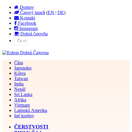
Domov
Čajový lupeň
(
EN
|
DE
)
Kontakt
Facebook
Instagram
Dobrá čajovňa
Čína
Japonsko
Kórea
Taiwan
India
Nepál
Srí Lanka
Afrika
Vietnam
Latinská Amerika
Iné krajiny
ČERSTVOSTI