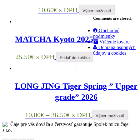
10.60
€
s DPH
Výber možností
Comments are closed.
Obchodné
podmienky
MATCHA Kyoto 2025
Vrátenie tovaru
Ochrana osobných
údajov a cookies
25.50
€
s DPH
Pridať do košíka
LONG JING Tiger Spring ” Upper
grade” 2026
10.00
€
–
36.50
€
s DPH
Výber možností
Čaje pre vás dováža a čerstvosť garantuje Spolek milcu čaje
s.r.o.