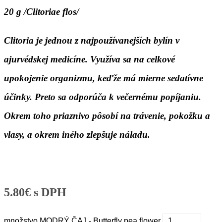
20 g /Clitoriae flos/
Clitoria je jednou z najpoužívanejších bylín v
ajurvédskej medicíne. Využíva sa na celkové
upokojenie organizmu, keďže má mierne sedatívne
účinky. Preto sa odporúča k večernému popíjaniu.
Okrem toho priaznivo pôsobí na trávenie, pokožku a
vlasy, a okrem iného zlepšuje náladu.
5.80
€
s DPH
množstvo MODRÝ ČAJ - Butterfly pea flower